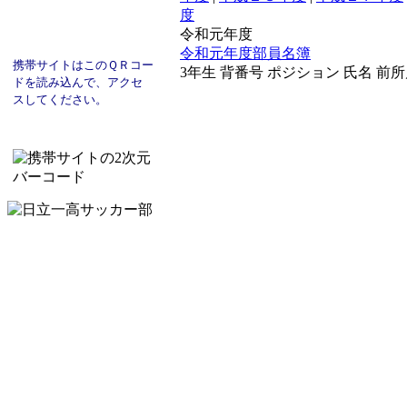
度
令和元年度
令和元年度部員名簿
携帯サイトはこのＱＲコー
3年生 背番号 ポジション 氏名 前所属チー
ド
を読み込んで、
アクセ
スし
てください。