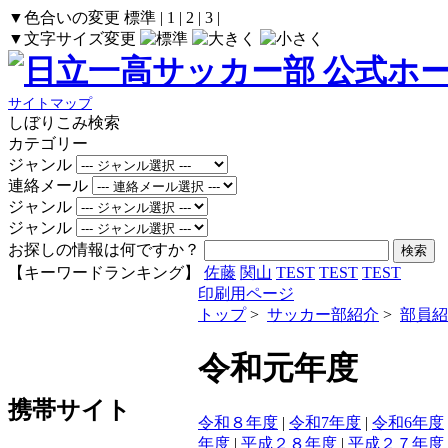
▼色合いの変更
標準
|
1
|
2
|
3
|
▼文字サイズ変更
サイトマップ
しぼりこみ検索
カテゴリー
ジャンル
連絡メール
ジャンル
ジャンル
お探しの情報は何ですか？
【キーワードランキング】
佐藤
関山
TEST
TEST
TEST
印刷用ページ
トップ
>
サッカー部紹介
>
部員紹
令和元年度
携帯サイト
令和８年度
|
令和7年度
|
令和6年度
年度
|
平成２８年度
|
平成２７年度