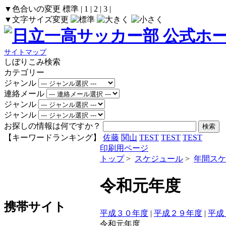
▼色合いの変更
標準
|
1
|
2
|
3
|
▼文字サイズ変更
サイトマップ
しぼりこみ検索
カテゴリー
ジャンル
連絡メール
ジャンル
ジャンル
お探しの情報は何ですか？
【キーワードランキング】
佐藤
関山
TEST
TEST
TEST
印刷用ページ
トップ
>
スケジュール
>
年間スケ
令和元年度
携帯サイト
平成３０年度
|
平成２９年度
|
平成
令和元年度