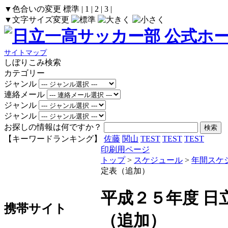
▼色合いの変更
標準
|
1
|
2
|
3
|
▼文字サイズ変更
サイトマップ
しぼりこみ検索
カテゴリー
ジャンル
連絡メール
ジャンル
ジャンル
お探しの情報は何ですか？
【キーワードランキング】
佐藤
関山
TEST
TEST
TEST
印刷用ページ
トップ
>
スケジュール
>
年間スケ
定表（追加）
平成２５年度 日
携帯サイト
（追加）