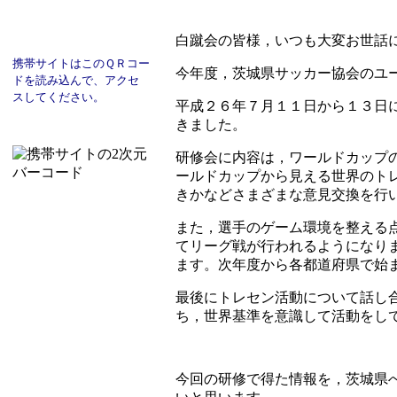
白蹴会の皆様，いつも大変お世話
携帯サイトはこのＱＲコー
今年度，茨城県サッカー協会のユ
ド
を読み込んで、
アクセ
スし
てください。
平成２６年７月１１日から１３日
きました。
研修会に内容は，ワールドカップ
ールドカップから見える世界のト
きかなどさまざまな意見交換を行
また，選手のゲーム環境を整える点
てリーグ戦が行われるようになりま
ます。次年度から各都道府県で始
最後にトレセン活動について話し
ち，世界基準を意識して活動をし
今回の研修で得た情報を，茨城県