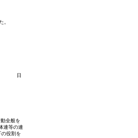
た。
日
活動全般を
体連等の連
下の役割を