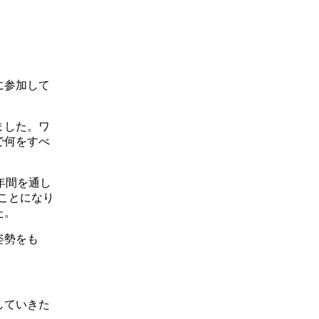
に参加して
ました。ワ
で何をすべ
年間を通し
ることになり
た。
姿勢をも
していきた