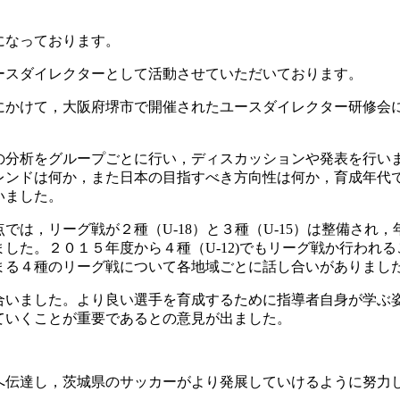
になっております。
ースダイレクターとして活動させていただいております。
にかけて，大阪府堺市で開催されたユースダイレクター研修会
の分析をグループごとに行い，ディスカッションや発表を行い
レンドは何か，また日本の目指すべき方向性は何か，育成年代
いました。
では，リーグ戦が２種（U-18）と３種（U-15）は整備され，
した。２０１５年度から４種（U-12)でもリーグ戦か行われ
まる４種のリーグ戦について各地域ごとに話し合いがありまし
合いました。より良い選手を育成するために指導者自身が学ぶ
ていくことが重要であるとの意見が出ました。
へ伝達し，茨城県のサッカーがより発展していけるように努力