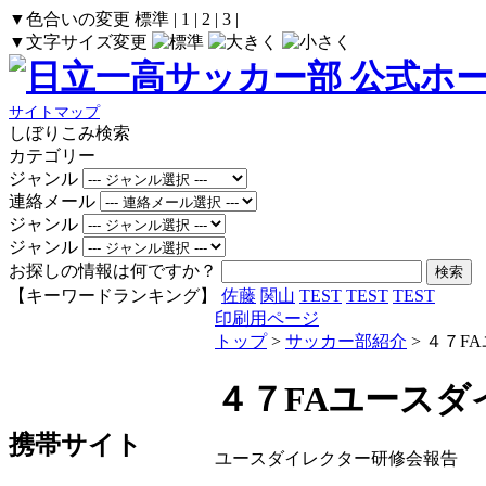
▼色合いの変更
標準
|
1
|
2
|
3
|
▼文字サイズ変更
サイトマップ
しぼりこみ検索
カテゴリー
ジャンル
連絡メール
ジャンル
ジャンル
お探しの情報は何ですか？
【キーワードランキング】
佐藤
関山
TEST
TEST
TEST
印刷用ページ
トップ
>
サッカー部紹介
> ４７F
４７FAユースダ
携帯サイト
ユースダイレクター研修会報告