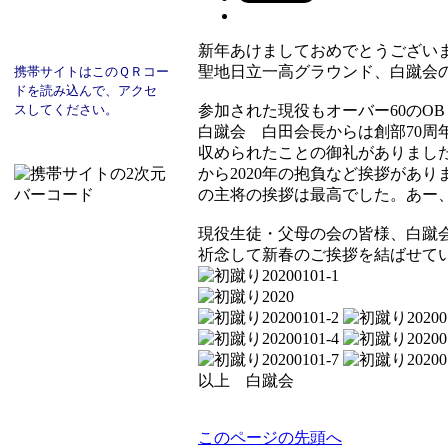
新年あけましておめでとうござい
聖地日立一高グラウンド、白蹴会
携帯サイトはこのＱＲコー
ド
を読み込んで、
アクセ
スし
てください。
参加された現役もオーバー60のO
白蹴会 白田会長からは創部70周
収められたことの御礼がありまし
から2020年の抱負など挨拶があ
の主将の挨拶は最高でした。あー
現役生徒・父母の会の皆様、白蹴会
祈念して新春のご挨拶を結ばせて
以上 白蹴会
このページの先頭へ