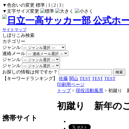
▼色合いの変更
標準
|
1
|
2
|
3
|
▼文字サイズ変更
サイトマップ
しぼりこみ検索
カテゴリー
ジャンル
連絡メール
ジャンル
ジャンル
お探しの情報は何ですか？
【キーワードランキング】
佐藤
関山
TEST
TEST
TEST
印刷用ページ
トップ
>
現役活動風景
> 初蹴り 
初蹴り 新年の
携帯サイト