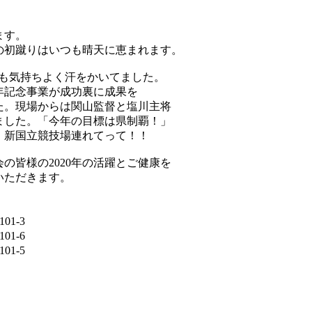
ます。
の初蹴りはいつも晴天に恵まれます。
Bも気持ちよく汗をかいてました。
年記念事業が成功裏に成果を
た。現場からは関山監督と塩川主将
りました。「今年の目標は県制覇！」
、新国立競技場連れてって！！
の皆様の2020年の活躍とご健康を
いただきます。