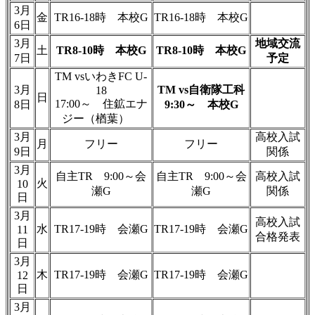
3月
金
TR16-18時 本校G
TR16-18時 本校G
6日
3月
地域交流
土
TR8-10時 本校G
TR8-10時 本校G
7日
予定
TM vsいわきFC U-
3月
TM vs自衛隊工科
18
日
17:00～ 住鉱エナ
8日
9:30～ 本校G
ジー（楢葉）
3月
高校入試
月
フリー
フリー
9日
関係
3月
自主TR 9:00～会
自主TR 9:00～会
高校入試
火
10
瀬G
瀬G
関係
日
3月
高校入試
水
TR17-19時 会瀬G
TR17-19時 会瀬G
11
合格発表
日
3月
木
TR17-19時 会瀬G
TR17-19時 会瀬G
12
日
3月