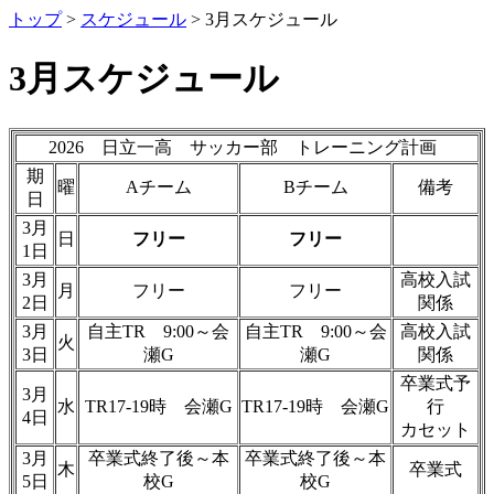
トップ
>
スケジュール
> 3月スケジュール
3月スケジュール
2026 日立一高 サッカー部 トレーニング計画
期
曜
Aチーム
Bチーム
備考
日
3月
日
フリー
フリー
1日
3月
高校入試
月
フリー
フリー
2日
関係
3月
自主TR 9:00～会
自主TR 9:00～会
高校入試
火
3日
瀬G
瀬G
関係
卒業式予
3月
水
TR17-19時 会瀬G
TR17-19時 会瀬G
行
4日
カセット
3月
卒業式終了後～本
卒業式終了後～本
木
卒業式
5日
校G
校G