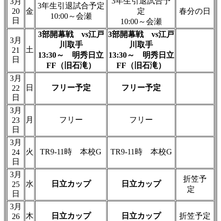
3年生引退試合予
3月
3年生引退試合予定
20
金
定
春分の日
10:00～会瀬
日
10:00～会瀬
3部開幕戦 vs江戸
3部開幕戦 vs江戸
3月
川取手
川取手
土
21
13:30～ 明秀日立
13:30～ 明秀日立
日
FF（旧石滝）
FF（旧石滝）
3月
日
フリー予定
フリー予定
22
日
3月
月
フリー
フリー
23
日
3月
火
TR9-11時 本校G
TR9-11時 本校G
24
日
3月
折笠予
水
日立カップ
日立カップ
25
定
日
3月
木
日立カップ
日立カップ
折笠予定
26