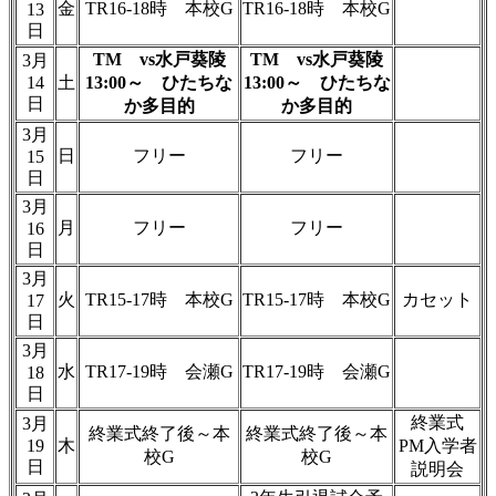
金
TR16-18時 本校G
TR16-18時 本校G
13
日
TM vs水戸葵陵
TM vs水戸葵陵
3月
14
土
13:00～ ひたちな
13:00～ ひたちな
日
か多目的
か多目的
3月
日
フリー
フリー
15
日
3月
月
フリー
フリー
16
日
3月
火
TR15-17時 本校G
TR15-17時 本校G
カセット
17
日
3月
水
TR17-19時 会瀬G
TR17-19時 会瀬G
18
日
終業式
3月
終業式終了後～本
終業式終了後～本
19
木
PM入学者
校G
校G
日
説明会