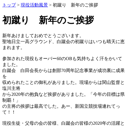
トップ
>
現役活動風景
> 初蹴り 新年のご挨拶
初蹴り 新年のご挨拶
新年あけましておめでとうございます。
聖地日立一高グラウンド、白蹴会の初蹴りはいつも晴天に恵
まれます。
参加された現役もオーバー60のOBも気持ちよく汗をかいて
ました。
白蹴会 白田会長からは創部70周年記念事業が成功裏に成果
を
収められたことの御礼がありました。現場からは関山監督と
塩川主将
から2020年の抱負など挨拶がありました。「今年の目標は県
制覇！」
の主将の挨拶は最高でした。あー、新国立競技場連れてっ
て！！
現役生徒・父母の会の皆様、白蹴会の皆様の2020年の活躍と